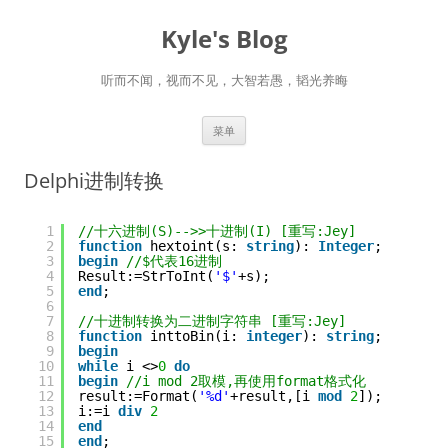
跳
至
Kyle's Blog
正
文
听而不闻，视而不见，大智若愚，韬光养晦
菜单
Delphi进制转换
1
//十六进制(S)-->>十进制(I) [重写:Jey]
2
function
hextoint(s: 
string
): 
Integer
;
3
begin
//$代表16进制
4
Result:=StrToInt(
'$'
+s);
5
end
;
6
7
//十进制转换为二进制字符串 [重写:Jey]
8
function
inttoBin(i: 
integer
): 
string
;
9
begin
10
while
i <>
0
do
11
begin
//i mod 2取模,再使用format格式化
12
result:=Format(
'%d'
+result,[i 
mod
2
]);
13
i:=i 
div
2
14
end
15
end
;