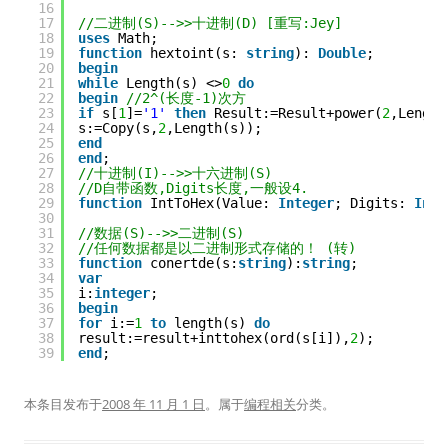
16
17
//二进制(S)-->>十进制(D) [重写:Jey]
18
uses
Math;
19
function
hextoint(s: 
string
): 
Double
;
20
begin
21
while
Length(s) <>
0
do
22
begin
//2^(长度-1)次方
23
if
s[
1
]=
'1'
then
Result:=Result+power(
2
,Length
24
s:=Copy(s,
2
,Length(s));
25
end
26
end
;
27
//十进制(I)-->>十六进制(S)
28
//D自带函数,Digits长度,一般设4.
29
function
IntToHex(Value: 
Integer
; Digits: 
Inte
30
31
//数据(S)-->>二进制(S)
32
//任何数据都是以二进制形式存储的！ (转)
33
function
conertde(s:
string
):
string
;
34
var
35
i:
integer
;
36
begin
37
for
i:=
1
to
length(s) 
do
38
result:=result+inttohex(ord(s[i]),
2
);
39
end
;
本条目发布于
2008 年 11 月 1 日
。属于
编程相关
分类。