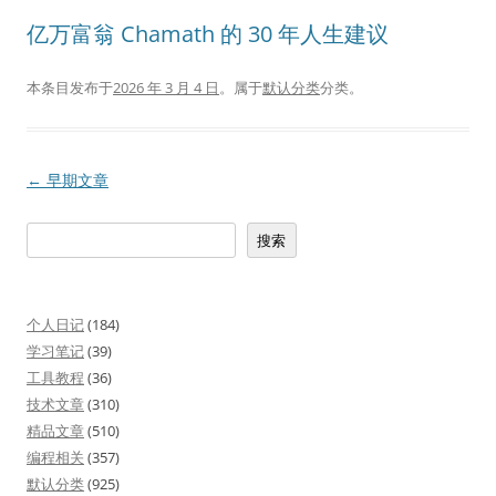
亿万富翁 Chamath 的 30 年人生建议
本条目发布于
2026 年 3 月 4 日
。属于
默认分类
分类。
文
←
早期文章
章
搜
搜索
导
索
航
个人日记
(184)
学习笔记
(39)
工具教程
(36)
技术文章
(310)
精品文章
(510)
编程相关
(357)
默认分类
(925)