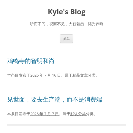
跳
至
Kyle's Blog
正
文
听而不闻，视而不见，大智若愚，韬光养晦
菜单
鸡鸣寺的智明和尚
本条目发布于
2026 年 7 月 16 日
。属于
精品文章
分类。
见世面，要去生产端，而不是消费端
本条目发布于
2026 年 7 月 7 日
。属于
默认分类
分类。