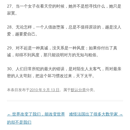
27、当一个女子在看天空的时候，她并不是想寻找什么，她只是
寂寞。
28、无论怎样，一个人借故堕落，总是不值得原谅的，越是没人
爱，越要爱自己。
29、对不起是一种真诚，没关系是一种风度；如果你付出了真
诚，却得不到风度，那只能说明对方的无知与粗俗。
30、人们日常所犯的最大的错误，是对陌生人太客气，而对最亲
密的人太苛刻，把这个坏习惯改过来，天下太平。
本条目发布于
2010 年 9 月 13 日
。属于
默认分类
分类。
文
←
世界改变了我们，能改变世界
难怪法国出了很多大数学家
→
章
的却不是我们