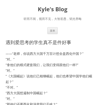
跳
至
Kyle's Blog
正
文
听而不闻，视而不见，大智若愚，韬光养晦
菜单
遇到爱思考的学生真不是件好事
——“老师，你说西方大国千万百计想全盘西化中国？”
“对。”
“拿他们的模式硬套我们，让我们变得跟他们一样?”
“对。”
“《大国崛起》说他们已相继崛起，他们也希望中国学他们崛
起？”
“不对。”
“西方大国想遏制中国崛起？”
“对。”
“那他们还要西化和演变我们干啥？”