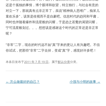
还是个孤独的事情，博个眼球和欲望，特立独行，与社会有意的
对立一下，那就真有点非正常了，虽说“精神病人思维广，痴呆儿
童欢乐多”，该算是歧视而不是自豪吧。信息时代的趋同和平庸，
同时也伴随着爆炸和流星般的闪耀，于是趋之若鹜的渴望闪耀，
宁可流星般划过。。。想想该是感谢这个时代的正常还是非正常
呢？
“非常”二字，现在的时代远不如“真”字来的更让人有兴趣吧。不信
你试试，把那些“非常”二字去掉，变成“真”字，感觉好许多吧！
本条目发布于
2011 年 7 月 19 日
。属于
默认分类
分类。
文
←
怎么做最好的自己？
小强与小明的故事
→
章
导
航