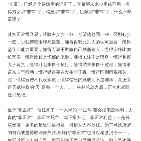
“非常”，已经是个很滥用的词汇了，真希望未来少用或不用，省
得男女都“非常”了，信息都“非常”了，巨献都“非常”了，什么不非
常呢？
其实正常很容易，经验主义少一些，期望值趋同一些，区别心少
一些，少些博取眼球与欲望，懂得自我比别人的认可重要，懂得
坚守比能力重要，懂得万事不欺骗自己搪塞别人，懂得安静比匆
忙坚实，懂得比较是忧郁的来源，懂得关注不是猎奇，懂得包容
大于苛责，懂得计划来自于执行，懂得结果来自于过程，懂得承
诺来自于行动，懂得错误要在发生时正视，懂得区别围观和关
注，懂得宣传不代表实质，懂得信息的截取而不是堆积，真正懂
得天赋神权的“天”是每一个人。。。林林总总之后，正常也就随
处可见吧。
至于“非正常”，信任来了，一大半的“非正常”都会烟消云散啊，太
多的“非正常”，非正常死亡、非正常升迁、非正常利益，一是钱
权无度，更多的是道理讲得通，可惜别人不信任。为了寻找所谓
的自我或是博取些微关注,那样的“非正常”也可以稍微消停一下，
你可以努力去做自己，但不能为了做自己而博关注，做自己永远