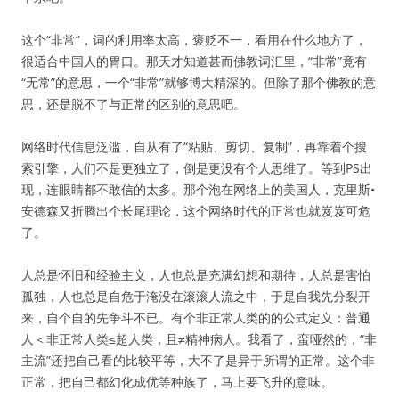
这个“非常”，词的利用率太高，褒贬不一，看用在什么地方了，
很适合中国人的胃口。那天才知道甚而佛教词汇里，“非常”竟有
“无常”的意思，一个“非常”就够博大精深的。但除了那个佛教的意
思，还是脱不了与正常的区别的意思吧。
网络时代信息泛滥，自从有了“粘贴、剪切、复制”，再靠着个搜
索引擎，人们不是更独立了，倒是更没有个人思维了。等到PS出
现，连眼睛都不敢信的太多。那个泡在网络上的美国人，克里斯•
安德森又折腾出个长尾理论，这个网络时代的正常也就岌岌可危
了。
人总是怀旧和经验主义，人也总是充满幻想和期待，人总是害怕
孤独，人也总是自危于淹没在滚滚人流之中，于是自我先分裂开
来，自个自的先争斗不已。有个非正常人类的的公式定义：普通
人＜非正常人类≤超人类，且≠精神病人。我看了，蛮哑然的，“非
主流”还把自己看的比较平等，大不了是异于所谓的正常。这个非
正常，把自己都幻化成优等种族了，马上要飞升的意味。