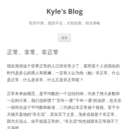
跳
至
Kyle's Blog
正
文
听而不闻，视而不见，大智若愚，韬光养晦
菜单
正常、非常、非正常
现在觉得这个世界正常的人已经非常少了，甚而某个人说现在的
时代是多么的诱人和斑斓，一定有人认为他（她）非正常。什么
是正常，什么是非常，什么又是非正常呢？
正常本来如规范，是平均数的一个总结归纳，代表了绝大多数和
一定的计算，我们也听惯了“百年一遇”“千年一遇”的说辞，也无非
一很符合这个平均数和标准，二代表以非正常做个推脱。至于今
天铺天盖地的“非主流”，其实言下之意，顶多也就是个非正常，
因为主流么，似乎就是正常的，“非主流”怕也就跟非正常脱不了
干系吧。