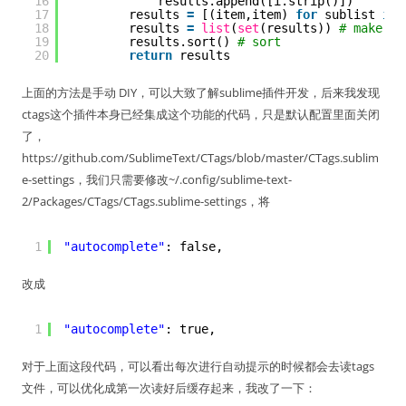
16
results.append([i.strip()])
17
results 
=
[(item,item) 
for
sublist 
in
18
results 
=
list
(
set
(results)) 
# make un
19
results.sort() 
# sort
20
return
results
上面的方法是手动 DIY，可以大致了解sublime插件开发，后来我发现
ctags这个插件本身已经集成这个功能的代码，只是默认配置里面关闭
了，
https://github.com/SublimeText/CTags/blob/master/CTags.sublim
e-settings，我们只需要修改~/.config/sublime-text-
2/Packages/CTags/CTags.sublime-settings，将
1
"autocomplete"
: false,
改成
1
"autocomplete"
: true,
对于上面这段代码，可以看出每次进行自动提示的时候都会去读tags
文件，可以优化成第一次读好后缓存起来，我改了一下：