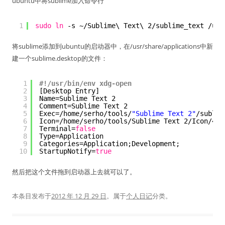
ubuntu中将sublime加入命令行
1
sudo
ln
-s ~
/Sublime
\ Text\ 2
/sublime_text
/usr
将sublime添加到ubuntu的启动器中，在/usr/share/applications中新
建一个sublime.desktop的文件：
1
#!/usr/bin/env xdg-open
2
[Desktop Entry]
3
Name=Sublime Text 2
4
Comment=Sublime Text 2
5
Exec=
/home/serho/tools/
"Sublime Text 2"
/sublim
6
Icon=
/home/serho/tools/Sublime
Text 2
/Icon/48x
7
Terminal=
false
8
Type=Application
9
Categories=Application;Development;
10
StartupNotify=
true
然后把这个文件拖到启动器上去就可以了。
本条目发布于
2012 年 12 月 29 日
。属于
个人日记
分类。