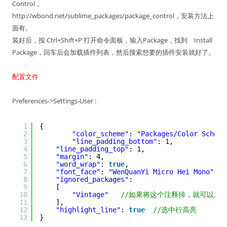
Control，
http://wbond.net/sublime_packages/package_control，安装方法上
面有。
装好后，按 Ctrl+Shift+P 打开命令面板，输入Package，找到 Install
Package，回车后会加载插件列表，然后搜索想要的插件安装就好了。
配置文件
Preferences->Settings-User :
1
{
2
"color_scheme"
: 
"Packages/Color Scheme
3
"line_padding_bottom"
: 1,
4
"line_padding_top"
: 1,
5
"margin"
: 4,
6
"word_wrap"
: 
true
,
7
"font_face"
: 
"WenQuanYi Micro Hei Mono"
,
8
"ignored_packages"
:
9
[
10
"Vintage"
//如果将这个注释掉，就可以用v
11
],
12
"highlight_line"
: 
true
//选中行高亮
13
}