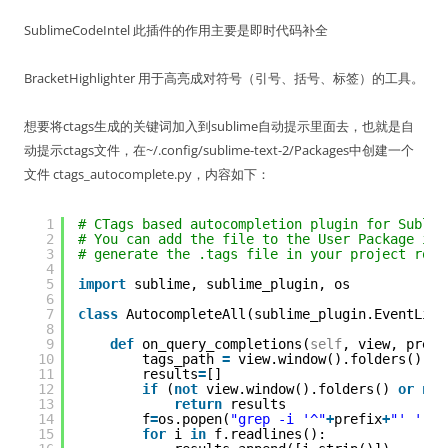
SublimeCodeIntel 此插件的作用主要是即时代码补全
BracketHighlighter 用于高亮成对符号（引号、括号、标签）的工具。
想要将ctags生成的关键词加入到sublime自动提示里面去，也就是自
动提示ctags文件，在~/.config/sublime-text-2/Packages中创建一个
文件 ctags_autocomplete.py，内容如下：
1
# CTags based autocompletion plugin for Sublim
2
# You can add the file to the User Package in 
3
# generate the .tags file in your project root
4
5
import
sublime, sublime_plugin, os
6
7
class
AutocompleteAll(sublime_plugin.EventList
8
9
def
on_query_completions(
self
, view, prefi
10
tags_path 
=
view.window().folders()[
0
]
11
results
=
[]
12
if
(
not
view.window().folders() 
or
not
13
return
results
14
f
=
os.popen(
"grep -i '^"
+
prefix
+
"' '"
+
t
15
for
i 
in
f.readlines():