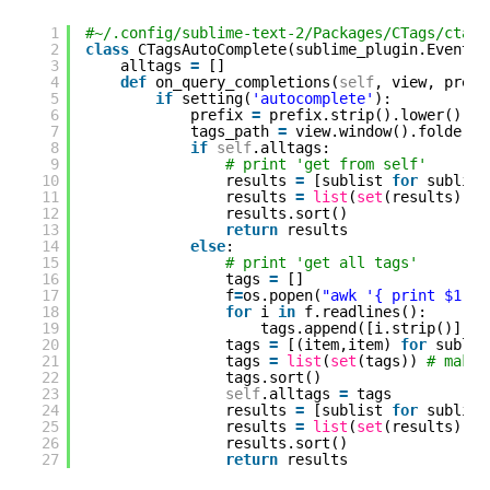
1
#~/.config/sublime-text-2/Packages/CTags/ctags
2
class
CTagsAutoComplete(sublime_plugin.EventLi
3
alltags 
=
[]
4
def
on_query_completions(
self
, view, prefi
5
if
setting(
'autocomplete'
):
6
prefix 
=
prefix.strip().lower()
7
tags_path 
=
view.window().folders(
8
if
self
.alltags:
9
# print 'get from self'
10
results 
=
[sublist 
for
sublist
11
results 
=
list
(
set
(results))
12
results.sort()
13
return
results
14
else
:
15
# print 'get all tags'
16
tags 
=
[]
17
f
=
os.popen(
"awk '{ print $1 }'
18
for
i 
in
f.readlines():
19
tags.append([i.strip()])
20
tags 
=
[(item,item) 
for
sublis
21
tags 
=
list
(
set
(tags)) 
# make 
22
tags.sort()
23
self
.alltags 
=
tags
24
results 
=
[sublist 
for
sublist
25
results 
=
list
(
set
(results))
26
results.sort()
27
return
results