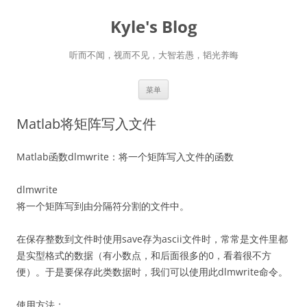
跳
至
Kyle's Blog
正
文
听而不闻，视而不见，大智若愚，韬光养晦
菜单
Matlab将矩阵写入文件
Matlab函数dlmwrite：将一个矩阵写入文件的函数
dlmwrite
将一个矩阵写到由分隔符分割的文件中。
在保存整数到文件时使用save存为ascii文件时，常常是文件里都
是实型格式的
数据
（有小数点，和后面很多的0，看着很不方
便）。于是要保存此类数据时，我们可以使用此dlmwrite命令。
使用方法：