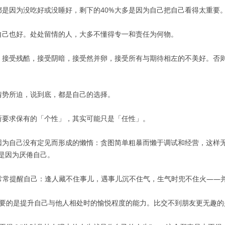
都是因为没吃好或没睡好，剩下的40%大多是因为自己把自己看得太重要
自己也好。处处留情的人，大多不懂得专一和责任为何物。
。接受残酷，接受阴暗，接受然并卵，接受所有与期待相左的不美好。否
情势所迫，说到底，都是自己的选择。
所要求保有的「个性」，其实可能只是「任性」。
因为自己没有定见而形成的懒惰：贪图简单粗暴而懒于调试和经营，这样
是因为厌倦自己。
是常常提醒自己：逢人藏不住事儿，遇事儿沉不住气，生气时兜不住火——
重要的是提升自己与他人相处时的愉悦程度的能力。比交不到朋友更无趣