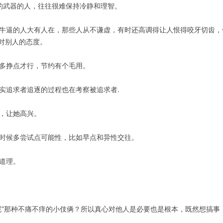
题的武器的人，往往很难保持冷静和理智。
然牛逼的人大有人在，那些人从不谦虚，有时还高调得让人恨得咬牙切齿
对别人的态度。
有多挣点才行，节约有个毛用。
实追求者追逐的过程也在考察被追求者.
笑，让她高兴。
的时候多尝试点可能性，比如早点和异性交往。
道理。
马屁”那种不痛不痒的小伎俩？所以真心对他人是必要也是根本，既然想搞事