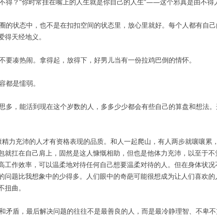
不得？“你时常挂在嘴上的人生就是你自己的人生”——这个邪真是由不得
友圈的状态中，也不是在扣扣空间的状态里，放心里就好。每个人都有自
爱得天经地义。
也不要凑热闹。拿得起，放得下，好男儿当有一份拉鸡巴倒的情怀。
宽容都是懦弱。
心思多，能活到现在这个岁数的人，多多少少都会有些自己的算盘和想法
体健康精力充沛的人才有资格表现的品质。和人一起爬山，有人两步就嚷嚷
包就扛在自己肩上，固然是这人慷慨相助，但也是他体力充沛，以至于不
高工作效率，可以温柔地对待任何自己想要温柔对待的人。但在身体状况
的问题比我想象中的少得多。人们眼中的奇葩可能很想成为让人们喜欢的
不扭曲。
难和矛盾，最后解决问题的往往不是最善良的人，而是最冷静理智、不卑