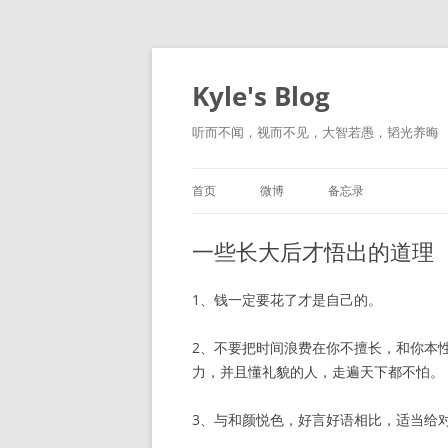
跳
至
正
Kyle's Blog
文
听而不闻，视而不见，大智若愚，韬光养晦
首页
微博
备忘录
一些长大后才悟出的道理
1、钱一定要花了才是自己的。
2、不要把时间浪费在你不擅长，和你本
力，并且懂礼貌的人，走遍天下都不怕。
3、与和颜悦色，好言好语相比，适当给