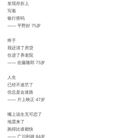
发现存折上
写着
银行密码
—— 平野好 75岁
终于
我还清了房贷
住进了养老院
—— 佐藤隆郎 73岁
人生
已经不迷茫了
但总是会迷路
—— 片上映正 47岁
嘴上说生无可恋了
地震来了
跑得比谁都快
—— 广川利雄 84岁