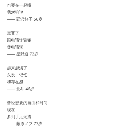
也要在一起哦
我对狗说
—— 延沢好子 56岁
寂寞了
跟电话诈骗犯
煲电话粥
—— 星野透 72岁
越来越淡了
头发、记忆
和存在感
—— 北斗 46岁
曾经想要的自由和时间
现在
多到手足无措
—— 藤原ノブ 77岁