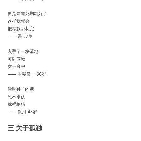
要是知道死期就好了
这样我就会
把存款都花完
—— 遥 77岁
入手了一块墓地
可以俯瞰
女子高中
—— 甲斐良一 66岁
偷吃孙子的糖
死不承认
嫁祸给猫
—— 银河 48岁
三 关于孤独