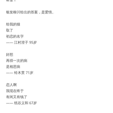
银发柳川给出的答案，是爱情。
给我的猫
取了
初恋的名字
—— 江村澄子 95岁
好想
再得一次的病
是相思病
—— 铃木贯 71岁
恋人啊
我现在终于
有闲又有钱了
—— 纸谷义和 67岁