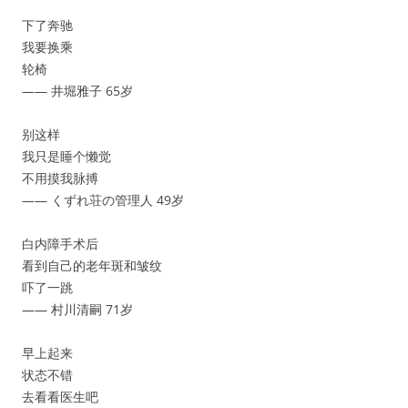
下了奔驰
我要换乘
轮椅
—— 井堀雅子 65岁
别这样
我只是睡个懒觉
不用摸我脉搏
—— くずれ荘の管理人 49岁
白内障手术后
看到自己的老年斑和皱纹
吓了一跳
—— 村川清嗣 71岁
早上起来
状态不错
去看看医生吧