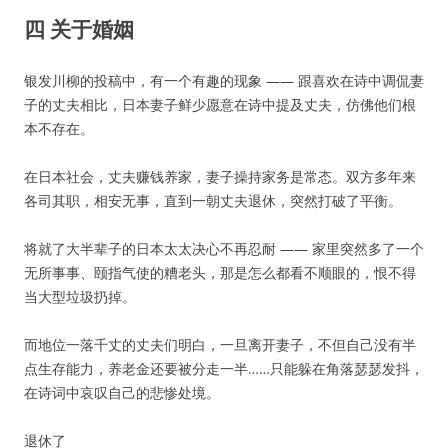
四 关于婚姻
银发川柳的投稿中，有一个有趣的现象 —— 跟喜欢在诗中调侃妻
子的丈夫相比，日本妻子鲜少愿意在诗中提及丈夫，仿佛他们根
本不存在。
在日本社会，丈夫赚钱养家，妻子操持家务是常态。双方多年来
各司其职，相安无事，直到一朝丈夫退休，突然打破了平衡。
将就了大半辈子的日本太太决心不再忍耐 —— 家里突然多了一个
无所事事、颐指气使的糟老头，那是怎么都看不顺眼的，恨不得
当大型垃圾扔掉。
而地位一落千丈的丈夫们明白，一旦离开妻子，不但自己没有半
点生存能力，养老金还要被分走一半……只能躲在角落瑟瑟发抖，
在诗词中哀叹自己的悲惨处境。
退休了