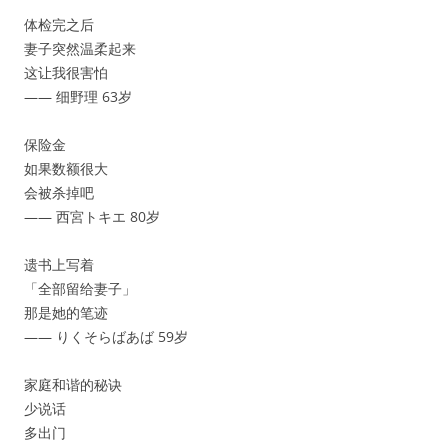
体检完之后
妻子突然温柔起来
这让我很害怕
—— 细野理 63岁
保险金
如果数额很大
会被杀掉吧
—— 西宮トキエ 80岁
遗书上写着
「全部留给妻子」
那是她的笔迹
—— りくそらばあば 59岁
家庭和谐的秘诀
少说话
多出门