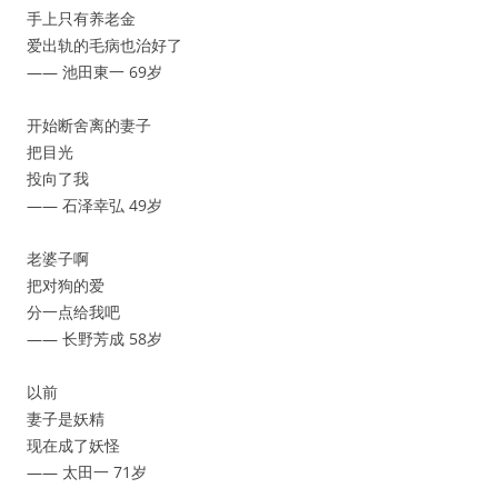
手上只有养老金
爱出轨的毛病也治好了
—— 池田東一 69岁
开始断舍离的妻子
把目光
投向了我
—— 石泽幸弘 49岁
老婆子啊
把对狗的爱
分一点给我吧
—— 长野芳成 58岁
以前
妻子是妖精
现在成了妖怪
—— 太田一 71岁