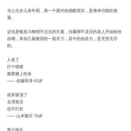
当人生步入老年期，第一个面对的残酷现实，是身体功能的衰
退。
这也是银发川柳绕不过去的主题，当腿脚不灵活的老人开始纷纷
自嘲，拿自己最脆弱的一面开刀，其中的创造力，是无穷无尽
的。
人老了
打个喷嚏
都要赌上性命
—— 佐藤和泽 83岁
就算谢顶了
去理发店
也不打折
—— 山本隆庄 76岁
那个医生