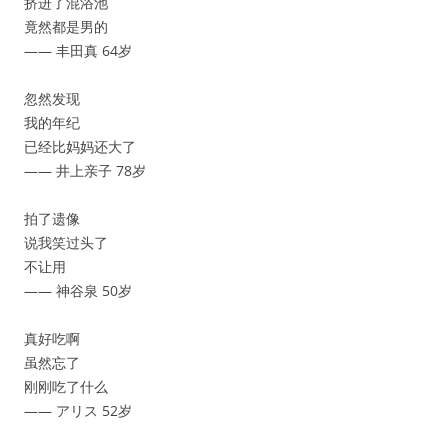
挤进了混浴池
竟然都是男的
—— 丰田真 64岁
忽然发现
我的年纪
已经比妈妈还大了
—— 井上亲子 78岁
拍了遗像
说我笑过头了
不让用
—— 神谷泉 50岁
真好吃啊
虽然忘了
刚刚吃了什么
—— アリス 52岁