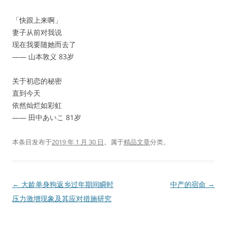
「快跟上来啊」
妻子从前对我说
现在我要随她而去了
—— 山本敦义 83岁
关于初恋的秘密
直到今天
依然灿烂如彩虹
—— 田中あいこ 81岁
本条目发布于
2019 年 1 月 30 日
。属于
精品文章
分类。
文
←
大龄单身狗返乡过年期间瞬时
中产的宿命
→
章
压力激增现象及其应对措施研究
导
航