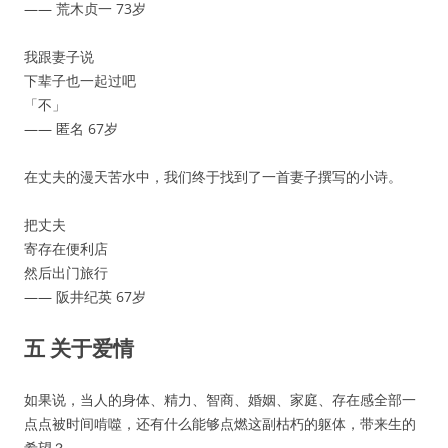
—— 荒木贞一 73岁
我跟妻子说
下辈子也一起过吧
「不」
—— 匿名 67岁
在丈夫的漫天苦水中，我们终于找到了一首妻子撰写的小诗。
把丈夫
寄存在便利店
然后出门旅行
—— 阪井纪英 67岁
五 关于爱情
如果说，当人的身体、精力、智商、婚姻、家庭、存在感全部一
点点被时间啃噬，还有什么能够点燃这副枯朽的躯体，带来生的
希望？