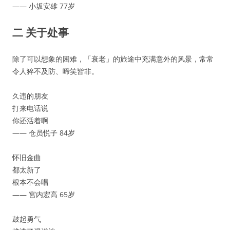
—— 小坂安雄 77岁
二 关于处事
除了可以想象的困难，「衰老」的旅途中充满意外的风景，常常
令人猝不及防、啼笑皆非。
久违的朋友
打来电话说
你还活着啊
—— 仓员悦子 84岁
怀旧金曲
都太新了
根本不会唱
—— 宮内宏高 65岁
鼓起勇气