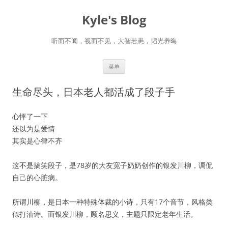
跳
至
Kyle's Blog
正
文
听而不闻，视而不见，大智若愚，韬光养晦
菜单
生命尽头，日本老人都活成了段子手
心怦了一下
还以为是爱情
其实是心律不齐
这不是搞笑段子，是78岁的大友宽子奶奶创作的银发川柳，调侃
自己的心脏病。
所谓川柳，是日本一种特殊体裁的小诗，只有17个音节，风格类
似打油诗。而银发川柳，顾名思义，主题只限定老年生活。