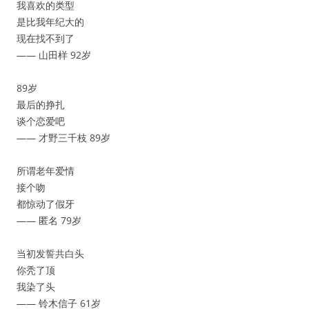
我喜欢的类型
是比我年纪大的
现在找不到了
—— 山田样 92岁
89岁
最后的挣扎
谈个恋爱吧
—— 才野三千枝 89岁
所谓老年爱情
接个吻
都惊动了假牙
—— 匿名 79岁
当初发誓共白头
你秃了顶
我染了头
—— 铃木信子 61岁