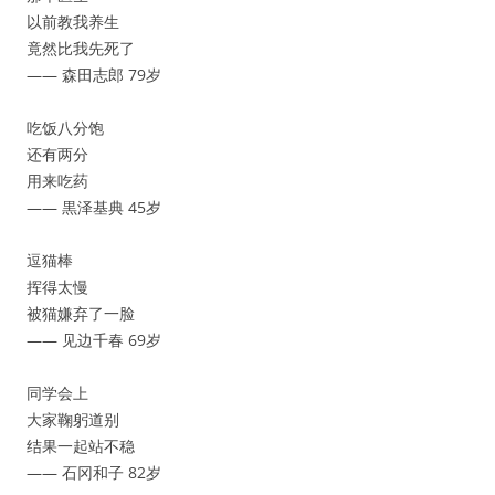
以前教我养生
竟然比我先死了
—— 森田志郎 79岁
吃饭八分饱
还有两分
用来吃药
—— 黒泽基典 45岁
逗猫棒
挥得太慢
被猫嫌弃了一脸
—— 见边千春 69岁
同学会上
大家鞠躬道别
结果一起站不稳
—— 石冈和子 82岁