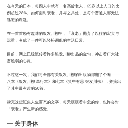
在今天的日本，每四人中就有一名高龄老人，65岁以上人口的比
例超过28%。如何面对衰老，并与之共处，是每个普通人都无法
逃避的课题。
在一首首饶有趣味的银发川柳里，「衰老」抛弃了以往的宏大与
沉重，变成了一件可以轻松调侃的生活日常。
目前，网上已经流传着许多银发川柳出品的金句，冲击着广大社
畜脆弱的心灵。
不过这一次，我们将全部有关银发川柳的出版物都翻了个遍 ——
八本《银发川柳 单行本》和七本《笑中有思 银发川柳》，并摘出
了其中最有趣的50首。
读完这些汇集人生百态的文字，每天嚷嚷着中危的你，也许会对
「衰老」产生新的感受。
一 关于身体