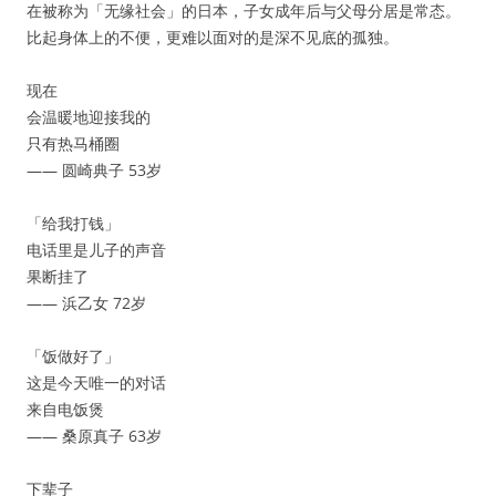
在被称为「无缘社会」的日本，子女成年后与父母分居是常态。
比起身体上的不便，更难以面对的是深不见底的孤独。
现在
会温暖地迎接我的
只有热马桶圈
—— 圆崎典子 53岁
「给我打钱」
电话里是儿子的声音
果断挂了
—— 浜乙女 72岁
「饭做好了」
这是今天唯一的对话
来自电饭煲
—— 桑原真子 63岁
下辈子