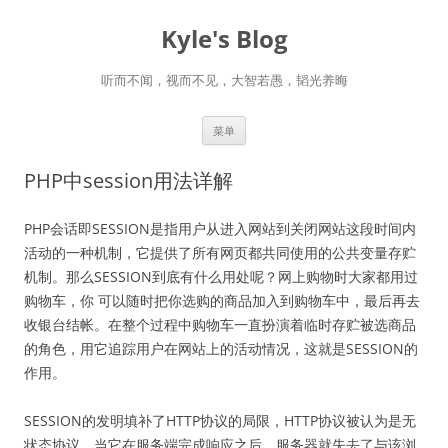
跳
至
Kyle's Blog
正
文
听而不闻，视而不见，大智若愚，韬光养晦
菜单
PHP中session用法详解
PHP会话即SESSION是指用户从进入网站到关闭网站这段时间内
活动的一种机制，它提供了所有网页都共同使用的公共变量存贮
机制。那么SESSION到底有什么用处呢？网上购物时大家都用过
购物车，你 可以随时把你选购的商品加入到购物车中，最后再去
收银台结帐。在整个过程中购物车一直扮演着临时存贮被选商品
的角色，用它追踪用户在网站上的活动情况，这就是SESSION的
作用。
SESSION的发明填补了HTTP协议的局限，HTTP协议被认为是无
状态协议，当它在服务端完成响应之后，服务器就失去了与该浏