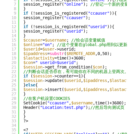
7
session_register(
"online"
); 
//登记一个新的变量为
8
}
9
if
(!session_is_registered(
"ccauser"
)){
10
session_register(
"ccauser"
);
11
}
12
if
(!session_is_registered(
"userid"
)){
13
session_register(
"userid"
);
14
}
15
$ccauser
=
$username
; 
//给会话变量赋值
16
$online
=
"on"
; 
//这个变量在global.php用到以更新最后
17
$userid
=
$user
->userid;
18
$ipaddress
=
substr
(
$REMOTE_ADDR
,0,50);
19
$lastactivity
=time()+3600;
20
$con
=
" userid=$userid"
;
21
$session
->get_from_condition(
$con
);
22
//判断会话是否存在，有可能你在不同的机器上登两次。
23
if
(
$session
->counter==1){
24
$session
->update(
$userid
,
$ipaddress
,
$lastactiv
25
}
else
{
26
$session
->insert(
$userid
,
$ipaddress
,
$lastactiv
27
}
28
//在客户机设置COOKIES
29
SetCookie(
"ccauser"
,
$username
,time()+3600);
30
Header(
"Location:test.php"
);
//然后导向测试页
31
}
32
}
33
?>
34
35
<?