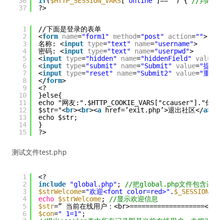
36
if
(
$HTTP_SESSION_VARS
[
"online"
]==
""
) { 
//判断
37
?>
1
//下面是登录的表单
2
<
form
name
=
"form1"
method
=
"post"
action
=
""
>
3
名称: <
input
type
=
"text"
name
=
"username"
>
4
密码: <
input
type
=
"text"
name
=
"userpwd"
>
5
<
input
type
=
"hidden"
name
=
"hiddenField"
value
=
6
<
input
type
=
"submit"
name
=
"Submit"
value
=
"提交
7
<
input
type
=
"reset"
name
=
"Submit2"
value
=
"重置
8
</
form
>
9
<?
10
}else{
11
echo "网友:".$HTTP_COOKIE_VARS["ccauser
12
$str="<
br
><
br
><
a
href=’exit.php’>退出社区</
a
>";
13
echo $str;
14
}
15
?>
测试文件test.php
1
<?
2
include
"global.php"
; 
//把global.php文件包含进来
3
$strWelcome
=
"欢迎<font color=red>"
.
$_SESSION
[
'
4
echo
$strWelcome
; 
//显示欢迎信息
5
$str
=” 当前在线用户：<br>===================<br>
6
$con
=
" 1=1"
;