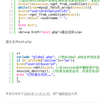
7
//提出session表中所有记录即是当前在线用户，未把游
8
$result
=
$session
->get_from_condition(
$con
);
9
while
(
$row
=mysql_fetch_array(
$result
)){
10
$con1
=
"userid=$row[userid]"
;
11
$user
->get_from_condition(
$con1
);
12
$str
.=
$user
->username.
" "
;
13
}
14
echo
$str
;
15
?>
16
<br><a href=’
exit
.php’>退出社区</a>
退出文件exit.php
1
<?
2
include
"global.php"
; 
//把global.php文件包含进来
3
if
(
$_SESSION
[
"online"
]==
"on"
){
4
$con
=
"userid=$userid"
;
5
$session
->del(
$con
); 
//在session表中删除用户信息
6
session_destroy(); 
//结束当前的会话，并清空会话中
7
echo
"已经退出社区……"
;
8
}
9
?>
本条目发布于
2009 年 11 月 21 日
。属于
编程相关
分类。