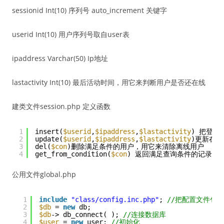
sessionid Int(10) 序列号 auto_increment 关键字
userid Int(10) 用户序列号取自user表
ipaddress Varchar(50) Ip地址
lastactivity Int(10) 最后活动时间，用它来判断用户是否还在线
建类文件session.php 定义函数
1
insert(
$userid
,
$ipaddress
,
$lastactivity
) 把登录
2
update(
$userid
,
$ipaddress
,
$lastactivity
)更新在
3
del(
$con
)删除满足条件的用户，用它来清除离线用户
4
get_from_condition(
$con
) 返回满足查询条件的记录集
公用文件global.php
1
include
"class/config.inc.php"
; 
//把配置文件包
2
$db
= 
new
db;
3
$db
-> db_connect( ); 
//连接数据库
4
$user
= 
new
user; 
//初始化