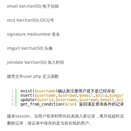
email Varchar(50) 电子信箱
oicq Varchar(50) OICQ号
signature mediumtext 签名
imgurl Varchar(50) 头像
joindate Varchar(50) 加入时间
建类文件user.php 定义函数
1
exist(
$username
)确认新注册用户是不是已经存在
2
nsert(
$username
,
$userpwd
,
$email
,
$oicq
,
$imgurl
,
$
3
update(
$userid
,
$username
,
$userpwd
,
$email
,
$oicq
,
4
get_from_condition(
$con
) 返回满足查询条件的记录集
建表session。当用户登录时即向此表插入新记录，离开或超时后
删除记录，保证表中保存的是当前在线的用户。