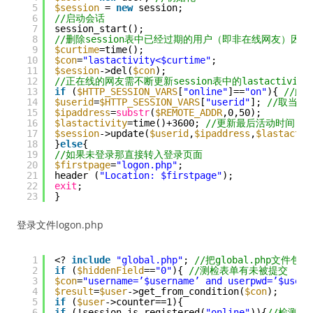
5
$session
= 
new
session;
6
//启动会话
7
session_start();
8
//删除session表中已经过期的用户（即非在线网友）
9
$curtime
=time();
10
$con
=
"lastactivity<$curtime"
;
11
$session
->del(
$con
);
12
//正在线的网友需不断更新session表中的lastactivit
13
if
(
$HTTP_SESSION_VARS
[
"online"
]==
"on"
){ 
//此处
14
$userid
=
$HTTP_SESSION_VARS
[
"userid"
]; 
//取当前在
15
$ipaddress
=
substr
(
$REMOTE_ADDR
,0,50);
16
$lastactivity
=time()+3600; 
//更新最后活动时间，
17
$session
->update(
$userid
,
$ipaddress
,
$lastactiv
18
}
else
{
19
//如果未登录那直接转入登录页面
20
$firstpage
=
"logon.php"
;
21
header (
"Location: $firstpage"
);
22
exit
;
23
}
登录文件logon.php
1
<? 
include
"global.php"
; 
//把global.php文件包
2
if
(
$hiddenField
==
"0"
){ 
//测检表单有未被提交
3
$con
=
"username=’$username’ and userpwd=’$userp
4
$result
=
$user
->get_from_condition(
$con
);
5
if
(
$user
->counter==1){
6
if
(!session_is_registered(
"online"
)){
//检测是