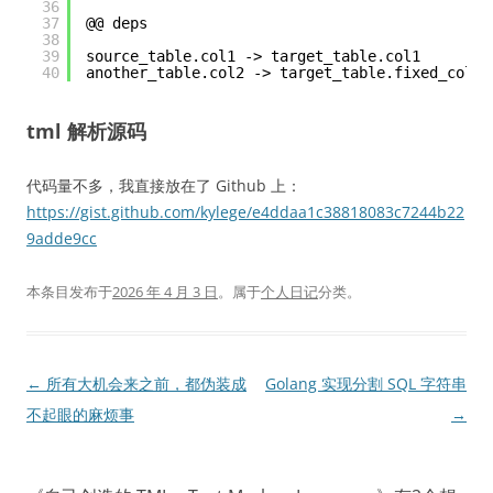
36
37
@@ deps
38
39
source_table.col1 -> target_table.col1
40
another_table.col2 -> target_table.fixed_col2
tml 解析源码
代码量不多，我直接放在了 Github 上：
https://gist.github.com/kylege/e4ddaa1c38818083c7244b22
9adde9cc
本条目发布于
2026 年 4 月 3 日
。属于
个人日记
分类。
文
←
所有大机会来之前，都伪装成
Golang 实现分割 SQL 字符串
章
不起眼的麻烦事
→
导
航