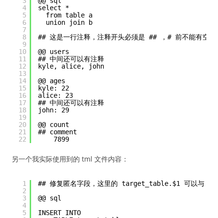
3
@@ sql
4
select * 
5
from table a 
6
union join b 
7
8
## 这是一行注释，注释开头必须是 ## ，# 前不能有空格
9
10
@@ users
11
## 中间还可以有注释
12
kyle, alice, john
13
14
@@ ages
15
kyle: 22
16
alice: 23
17
## 中间还可以有注释
18
john: 29
19
20
@@ count
21
## comment
22
7899
另一个我实际使用到的 tml 文件内容：
1
## 修复匿名字段，这里的 target_table.$1 可以与 m
2
3
@@ sql
4
5
INSERT INTO