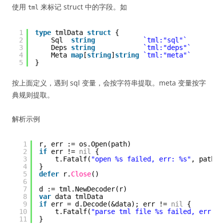
使用
来标记 struct 中的字段。如
tml
1
type
tmlData 
struct
{
2
Sql  
string
`tml:"sql"`
3
Deps 
string
`tml:"deps"`
4
Meta 
map
[
string
]
string
`tml:"meta"`
5
}
按上面定义，遇到 sql 变量，会按字符串提取。meta 变量按字
典规则提取。
解析示例
1
r, err := os.Open(path)
2
if
err != 
nil
{
3
t.Fatalf(
"open %s failed, err: %s"
, path, 
4
}
5
defer
r.
Close
()
6
7
d := tml.NewDecoder(r)
8
var
data tmlData
9
if
err = d.Decode(&data); err != 
nil
{
10
t.Fatalf(
"parse tml file %s failed, err: %
11
}