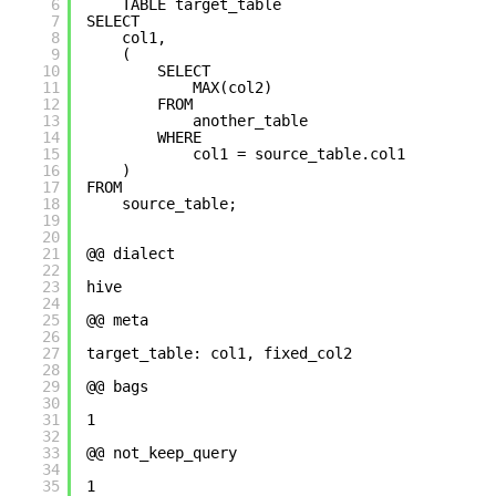
6
TABLE target_table
7
SELECT
8
col1,
9
(
10
SELECT
11
MAX(col2)
12
FROM
13
another_table
14
WHERE
15
col1 = source_table.col1
16
)
17
FROM
18
source_table;
19
20
21
@@ dialect 
22
23
hive
24
25
@@ meta
26
27
target_table: col1, fixed_col2
28
29
@@ bags 
30
31
1
32
33
@@ not_keep_query
34
35
1