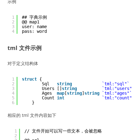
示例
1
## 字典示例
2
@@ map1
3
user: name
4
pass: word
tml 文件示例
对于定义结构体
1
struct
{
2
Sql   
string
`tml:"sql"`
3
Users []
string
`tml:"users"`
4
Ages  
map
[
string
]
string
`tml:"ages"`
5
Count 
int
`tml:"count"`
6
}
相应的 tml 文件内容如下
1
// 文件开始可以写一些文本，会被忽略
2