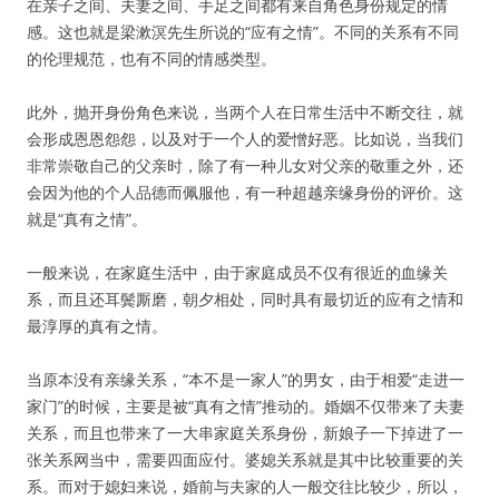
在亲子之间、夫妻之间、手足之间都有来自角色身份规定的情
感。这也就是梁漱溟先生所说的“应有之情”。不同的关系有不同
的伦理规范，也有不同的情感类型。
此外，抛开身份角色来说，当两个人在日常生活中不断交往，就
会形成恩恩怨怨，以及对于一个人的爱憎好恶。比如说，当我们
非常崇敬自己的父亲时，除了有一种儿女对父亲的敬重之外，还
会因为他的个人品德而佩服他，有一种超越亲缘身份的评价。这
就是“真有之情”。
一般来说，在家庭生活中，由于家庭成员不仅有很近的血缘关
系，而且还耳鬓厮磨，朝夕相处，同时具有最切近的应有之情和
最淳厚的真有之情。
当原本没有亲缘关系，“本不是一家人”的男女，由于相爱“走进一
家门”的时候，主要是被“真有之情”推动的。婚姻不仅带来了夫妻
关系，而且也带来了一大串家庭关系身份，新娘子一下掉进了一
张关系网当中，需要四面应付。婆媳关系就是其中比较重要的关
系。而对于媳妇来说，婚前与夫家的人一般交往比较少，所以，