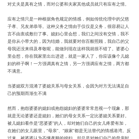
对丈夫是真有之情，而对公婆和夫家其他成员就只有应有之情。
应有之情只是一种根据角色规定的情感，例如传统伦理中的父慈
子孝、兄友弟恭等。这种义务之情由于仅仅是义务，很容易让人
言不由衷或敷衍了事。媳妇心里会想，我们之间没有交情，我不
是你从小带大的，因为结婚，我就要对你百般照顾，我自己的父
母我还没来得及孝敬呢，能做到现在这样我就很不错了。婆婆心
里会想，你在我家里出出进进，就是一家人了，你应该像个儿媳
妇的样子啊！一方强调真有之情，另一方强调应有之情，两方都
不满意。
当婆媳双方混淆了婆媳关系与母女关系，会因为对方无法满足自
己的预期而渐生不满
然而，抱怨婆婆的媳妇或抱怨媳妇的婆婆常常忽视一个现象，那
就是无论婆婆还是媳妇，她们的母女关系一定比婆媳关系要好。
被儿媳妇看作是“恶婆婆”的人，却对她们自己的女儿疼爱有加，
在她们的女儿眼里，“母亲”、“娘家”都是无法替代的情感港湾。反
过来，被婆婆认为不懂孝顺的媳妇，却总是对她们自己的母亲时