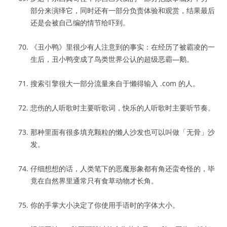
部分来演绎它，同时还有一部分负责体验和观赏，结果最后
还是会被自己编的情节给吓到。
《丑小鸭》里很少有人注意到的事实：在经历了被霸凌的一
生后，丑小鸭变成了鸟类世界公认的超级恶霸—鹅。
搜索引擎很大一部分流量来自于懒得输入 .com 的人。
悲伤的人听歌时主要听歌词，快乐的人听歌时主要听节奏。
那种里面有很多填充颗粒的懒人沙发也可以叫做「无骨」沙
发。
仔细想想的话，人类笔下的恶魔形象都有角还蛮奇怪的，毕
竟在自然界里通常只有食草动物才长角。
你的手掌大小决定了你使用手语时的字体大小。