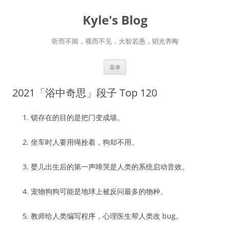
跳
至
Kyle's Blog
正
文
听而不闻，视而不见，大智若愚，韬光养晦
菜单
2021「浴中奇思」段子 Top 120
锁存在的目的是把门变成墙。
坐车时人要用绳拴着，狗却不用。
婴儿出生后的第一声啼哭是人类的系统启动音效。
宠物狗狗可能是地球上被反问最多的物种。
教师给人类编写程序，心理医生帮人类改 bug。