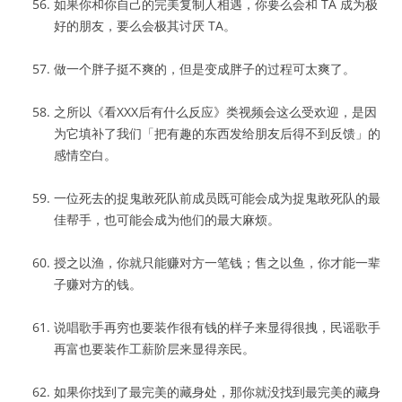
如果你和你自己的完美复制人相遇，你要么会和 TA 成为极
好的朋友，要么会极其讨厌 TA。
做一个胖子挺不爽的，但是变成胖子的过程可太爽了。
之所以《看XXX后有什么反应》类视频会这么受欢迎，是因
为它填补了我们「把有趣的东西发给朋友后得不到反馈」的
感情空白。
一位死去的捉鬼敢死队前成员既可能会成为捉鬼敢死队的最
佳帮手，也可能会成为他们的最大麻烦。
授之以渔，你就只能赚对方一笔钱；售之以鱼，你才能一辈
子赚对方的钱。
说唱歌手再穷也要装作很有钱的样子来显得很拽，民谣歌手
再富也要装作工薪阶层来显得亲民。
如果你找到了最完美的藏身处，那你就没找到最完美的藏身