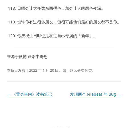
日晒会让大多数东西褪色，却会让人的颜色变深。
也许你有过很多朋友，但很可能他们最好的朋友都不是你。
你庆祝生日时也是在过自己专属的「新年」。
来源于微博 @浴中奇思
本条目发布于
2022 年 1 月 20 日
。属于
默认分类
分类。
文
←
《置身事内》读书笔记
发现两个 Filebeat 的 Bug
→
章
导
航