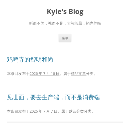
跳
至
Kyle's Blog
正
文
听而不闻，视而不见，大智若愚，韬光养晦
菜单
鸡鸣寺的智明和尚
本条目发布于
2026 年 7 月 16 日
。属于
精品文章
分类。
见世面，要去生产端，而不是消费端
本条目发布于
2026 年 7 月 7 日
。属于
默认分类
分类。