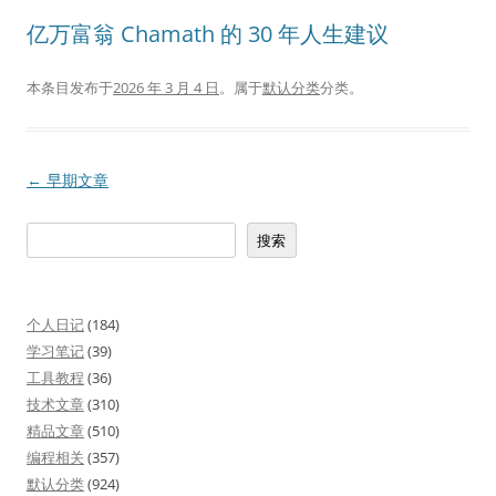
亿万富翁 Chamath 的 30 年人生建议
本条目发布于
2026 年 3 月 4 日
。属于
默认分类
分类。
文
←
早期文章
章
搜
搜索
导
索
航
个人日记
(184)
学习笔记
(39)
工具教程
(36)
技术文章
(310)
精品文章
(510)
编程相关
(357)
默认分类
(924)